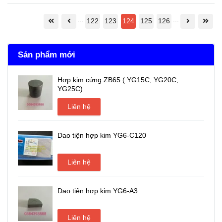
...
...
122
123
124
125
126
Sản phẩm mới
Hợp kim cứng ZB65 ( YG15C, YG20C,
YG25C)
Liên hệ
Dao tiện hợp kim YG6-C120
Liên hệ
Dao tiện hợp kim YG6-A3
Liên hệ