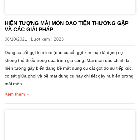
HIỆN TƯỢNG MÀI MÒN DAO TIỆN THƯỜNG GẶP
VÀ CÁC GIẢI PHÁP
08/10/2021 | Lượt xem : 2023
Dụng cụ cắt gọt kim loại (dao cụ cắt gọt kim loại) là dụng cụ
không thể thiếu trong quá trình gia công. Mài mòn dao chính là
hiện tượng gây biến dạng bề mặt dụng cụ cắt gọt do sự tiếp xúc,
cọ sát giữa phoi và bề mặt dụng cụ hay chi tiết gây ra hiện tượng
mài mòn.
Xem thêm ››