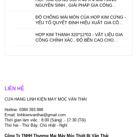
NGUYÊN SINH , GIẢI PHÁP GIA CÔNG
CHÍNH XÁC.
ĐỘ CHỐNG MÀI MÒN CỦA HỢP KIM CỨNG -
YẾU TỐ QUYẾT ĐỊNH HIỆU XUẤT GIA CÔNG
CƠ KHÍ
HỢP KIM THANH 320*12*03 - VẬT LIỆU GIA
CÔNG CHÍNH XÁC , ĐỘ BỀN CAO CHO
NGÀNH CƠ KHÍ
LIÊN HỆ
CỬA HÀNG LINH KIỆN MÁY MÓC VĂN THÁI
Hotline: 0384 393 888
Email: linhkienvanthai@gmail.com
Thời gian làm việc : 8:00 (Sáng) - 17:30 (Tối)
Thứ hai - Thứ Bảy, Chủ nhật - Nghỉ
Công Ty TNHH Thương Mại Máy Móc Thiết Bị Văn Thái