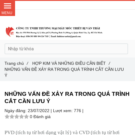
Gọi ngay :
0384 393 888
Trang chủ
/
HỢP KIM VÀ NHỮNG ĐIỀU CẦN BIẾT
/
NHỮNG VẤN ĐỀ XẢY RA TRONG QUÁ TRÌNH CẮT CẦN LƯU
Ý
NHỮNG VẤN ĐỀ XẢY RA TRONG QUÁ TRÌNH
CẮT CẦN LƯU Ý
Ngày đăng:
23/07/2022 |
Lượt xem:
776 |
0 Đánh giá
PVD (tích tụ từ hơi dạng vật lý) và CVD (tích tụ từ hơi