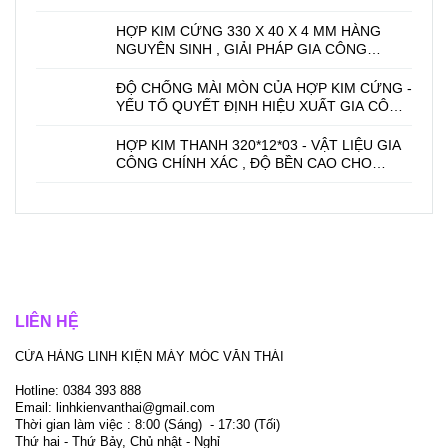
HỢP KIM CỨNG 330 X 40 X 4 MM HÀNG
NGUYÊN SINH , GIẢI PHÁP GIA CÔNG
CHÍNH XÁC.
ĐỘ CHỐNG MÀI MÒN CỦA HỢP KIM CỨNG -
YẾU TỐ QUYẾT ĐỊNH HIỆU XUẤT GIA CÔNG
CƠ KHÍ
HỢP KIM THANH 320*12*03 - VẬT LIỆU GIA
CÔNG CHÍNH XÁC , ĐỘ BỀN CAO CHO
NGÀNH CƠ KHÍ
LIÊN HỆ
CỬA HÀNG LINH KIỆN MÁY MÓC VĂN THÁI
Hotline: 0384 393 888
Email: linhkienvanthai@gmail.com
Thời gian làm việc : 8:00 (Sáng) - 17:30 (Tối)
Thứ hai - Thứ Bảy, Chủ nhật - Nghỉ