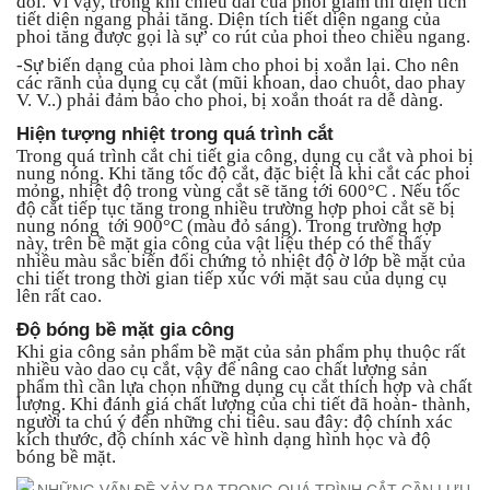
đổi. Vì vậy, trong khi chiều dài của phoi giảm thì diện tích
tiết diện ngang phải tăng. Diện tích tiết diện ngang của
phoi tăng được gọi là sự’ co rút của phoi theo chiều ngang.
-Sự biến dạng của phoi làm cho phoi bị xoắn lại. Cho nên
các rãnh của dụng cụ cắt (mũi khoan, dao chuôt, dao phay
V. V..) phải đảm bảo cho phoi, bị xoắn thoát ra dễ dàng.
Hiện tượng nhiệt trong quá trình cắt
Trong quá trình cắt chi tiết gia công, dụng cụ cắt và phoi bị
nung nóng. Khi tăng tốc độ cắt, đặc biệt là khi cắt các phoi
mỏng, nhiệt độ trong vùng cắt sẽ tăng tới 600°C . Nếu tốc
độ cắt tiếp tục tăng trong nhiều trường hợp phoi cắt sẽ bị
nung nóng tới 900°C (màu đỏ sáng). Trong trường hợp
này, trên bề mặt gia công của vật liệu thép có thể thấy
nhiều màu sắc biến đổi chứng tỏ nhiệt độ ờ lớp bề mặt của
chi tiết trong thời gian tiếp xúc với mặt sau của dụng cụ
lên rất cao.
Độ bóng bề mặt gia công
Khi gia công sản phẩm bề mặt của sản phẩm phụ thuộc rất
nhiều vào dao cụ cắt, vậy để nâng cao chất lượng sản
phẩm thì cần lựa chọn những dụng cụ cắt thích hợp và chất
lượng. Khi đánh giá chất lượng của chi tiết đã hoàn- thành,
người ta chú ý đến những chi tiêu. sau đây: độ chính xác
kích thước, độ chính xác về hình dạng hình học và độ
bóng bề mặt.