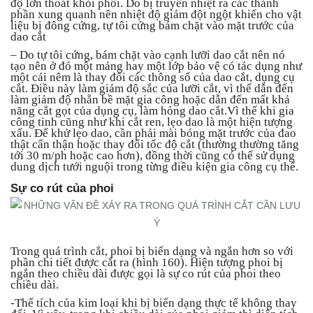
độ lớn thoát khỏi phôi. Do bị truyền nhiệt ra các thành
phần xung quanh nên nhiệt độ giảm đột ngột khiến cho vật
liệu bị đông cứng, tự tôi cứng bám chặt vào mặt trước của
dao cắt
– Do tự tôi cứng, bám chặt vào cạnh lưỡi dao cắt nên nó
tạo nên ở đó một mảng hay một lớp bảo vệ có tác dụng như
một cái nêm là thay đổi các thông số của dao cắt, dụng cụ
cắt. Điều này làm giảm độ sắc của lưỡi cắt, vì thế dẫn đến
làm giảm độ nhẵn bề mặt gia công hoặc dẫn đến mất khả
năng cắt gọt của dụng cụ, làm hỏng dao cắt.Vì thế khi gia
công tinh cũng như khi cắt ren, lẹo dao là một hiện tượng
xấu. Để khử lẹo dao, cần phải mài bóng mặt trước của đao
thật cẩn thận hoặc thay đổi tốc độ cắt (thường thường tăng
tới 30 m/ph hoặc cao hơn), đồng thời cũng có thể sử dụng
dung dịch tưới nguội trong từng điều kiện gia công cụ thể.
Sự co rút của phoi
Trong quá trình cắt, phoi bị biến dạng và ngắn hơn so với
phần chi tiết được cắt ra (hình 160). Hiện tượng phoi bị
ngắn theo chiều dài được gọi là sự co rút của phoi theo
chiều dài.
-Thể tích của kim loại khi bị biến dạng thực tế không thay