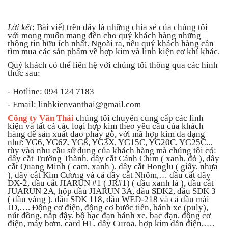
Lời kết
: Bài viết trên đây là những chia sẻ của chúng tôi
với mong muốn mang đến cho quý khách hàng những
thông tin hữu ích nhất. Ngoài ra, nếu quý khách hàng cần
tìm mua các sản phẩm về hợp kim và linh kiện cơ khí khác.
Quý khách có thể liên hệ với chúng tôi thông qua các hình
thức sau:
- Hotline: 094 124 7183
- Email: linhkienvanthai@gmail.com
Công ty Văn Thái
chúng tôi chuyên cung cấp các linh
kiện và tất cả các loại hợp kim theo yêu cầu của khách
hàng để sản xuất dao phay gỗ, với mã hợp kim đa dạng
như: YG6, YG6Z, YG8, YG3X, YG15C, YG20C, YG25C...
tùy vào nhu cầu sử dụng của khách hàng mà chúng tôi có:
dây cắt Trường Thành, dây cắt Cánh Chim ( xanh, đỏ ), dây
cắt Quang Minh ( cam, xanh ), dây cắt Honglu ( giấy, nhựa
), dây cắt Kim Cương và cả dây cắt Nhôm,… dầu cắt dây
DX-2, dầu cắt JIARUN #1 ( JR#1) ( dầu xanh lá ), dầu cắt
JUARUN 2A, hộp dầu JIARUN 3A, dầu SDK2, dầu SDK 3
( dầu vàng ), dầu SDK 118, dầu WED-218 và cả dầu mài
JD,…. Động cơ điện, động cơ bước tiến, bánh xe (puly),
nút đồng, nắp đậy, bộ bạc đạn bánh xe, bạc đạn, động cơ
điện, máy bơm, card HL, dây Curoa, hợp kim dẫn điện,….