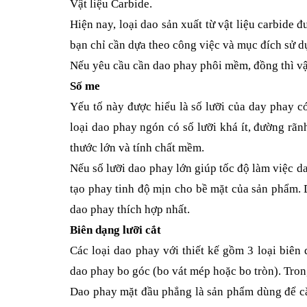
Vật liệu Carbide.
Hiện nay, loại dao sản xuất từ vật liệu carbide 
bạn chỉ cần dựa theo công việc và mục đích sử 
Nếu yêu cầu cần dao phay phôi mềm, đồng thì vật
Số me
Yếu tố này được hiểu là số lưỡi của day phay c
loại dao phay ngón có số lưỡi khá ít, đường rã
thước lớn và tính chất mềm.
Nếu số lưỡi dao phay lớn giúp tốc độ làm việc 
tạo phay tinh độ mịn cho bề mặt của sản phẩm. D
dao phay thích hợp nhất.
Biên dạng lưỡi cắt
Các loại dao phay với thiết kế gồm 3 loại biên
dao phay bo góc (bo vát mép hoặc bo tròn). Tron
Dao phay mặt đầu phẳng là sản phẩm dùng để cắ