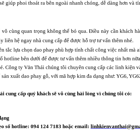
 sẽ giúp phoi thoát ra bên ngoài nhanh chóng, dễ dàng hơn và t
tố vô cùng quan trọng không thể bỏ qua. Điều này cần khách h
y liên hệ ngay nhà cung cấp để được hỗ trợ tư vấn thêm nhé.
yên tắc lựa chọn dao phay phù hợp tính chất công việc nhất mà a
số hotline bên dưới để được tư vấn thêm nhiều thông tin hơn nữ
é.
Công ty V
ă
n Thái chúng tôi chuyên cung cấp các linh kiện và
ể sản xuất dao phay gỗ, với mã hợp kim
đ
a dạng như: YG6, YG6
 cung cấp quý khách sẽ vô cùng hài lòng vì chúng tôi có:
 dạng
eo số hotline: 094 124 7183 hoặc email:
linhkienvanthai@gm