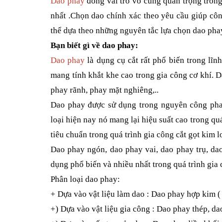
Dao phay
đóng vai trò vô cùng quan trọng trong
nhất .Chọn dao chính xác theo yêu cầu giúp công 
thể dựa theo những nguyên tắc lựa chọn dao pha
Bạn biết gì về dao phay:
Dao phay
là dụng cụ cắt rất phổ biến trong lĩ
mang tính khắt khe cao trong gia công cơ khí. 
phay rãnh, phay mặt nghiêng,..
Dao phay được sử dụng trong nguyên công phay
loại hiện nay nó mang lại hiệu suất cao trong qu
tiêu chuẩn trong quá trình gia công cắt gọt kim l
Dao phay ngón, dao phay vai, dao phay trụ, d
dụng phổ biến và nhiều nhất trong quá trình gia 
Phân loại dao phay:
+ Dựa vào vật liệu làm dao : Dao phay hợp kim (
+) Dựa vào vật liệu gia công : Dao phay thép, 