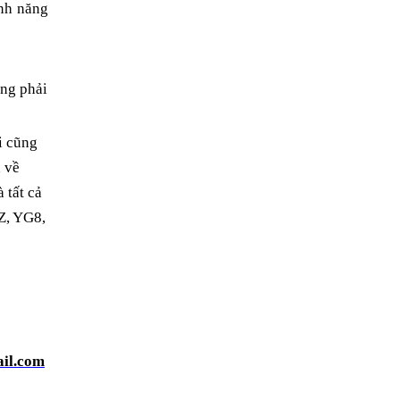
ính năng
àng phải
i cũng
a về
 tất cả
Z, YG8,
ail.com