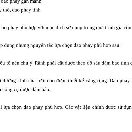
i, dao phay gắn mảnh
 thô, dao phay tinh
 ……….
dao phay phù hợp với mục đích sử dụng trong quá trình gia côn
áp dụng những nguyên tắc lựa chọn dao phay phù hợp sau:
yếu tố nên chú ý. Rãnh phải cắt được theo độ sâu đảm bảo tính 
 đường kính của lưỡi dao được thiết kế càng rộng. Dao phay
a công cụ được đảm bảo.
hi lựa chọn dao phay phù hợp. Các vật liệu chính được sử dụ