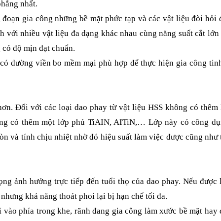
phẳng nhất.
đoạn gia công những bề mặt phức tạp và các vật liệu đòi hỏi
h với nhiều vật liệu đa dạng khác nhau cùng năng suất cắt lớn
 có độ mịn đạt chuẩn.
 có đường viền bo mềm mại phù hợp để thực hiện gia công tin
n. Đối với các loại dao phay từ vật liệu HSS không có thêm
ường có thêm một lớp phủ TiAIN, AITiN,… Lớp này có công dụ
n và tính chịu nhiệt nhờ đó hiệu suất làm việc được cũng như 
ọng ảnh hưởng trực tiếp đến tuổi thọ của dao phay. Nếu được
 nhưng khả năng thoát phoi lại bị hạn chế tối đa.
ổi vào phía trong khe, rãnh đang gia công làm xước bề mặt hay