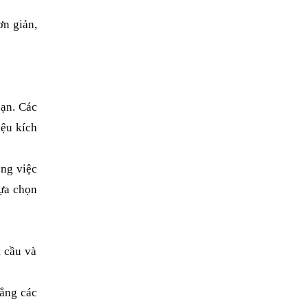
ơn giản,
bạn. Các
iệu kích
ong việc
lựa chọn
t cầu và
hẳng các