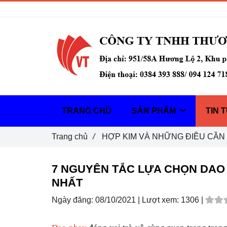
Gọi ngay :
0384 393 888
TRANG CHỦ
SẢN PHẨM
TIN 
Trang chủ
/
HỢP KIM VÀ NHỮNG ĐIỀU CẦN 
7 NGUYÊN TẮC LỰA CHỌN DAO
NHẤT
Ngày đăng:
08/10/2021 |
Lượt xem:
1306 |