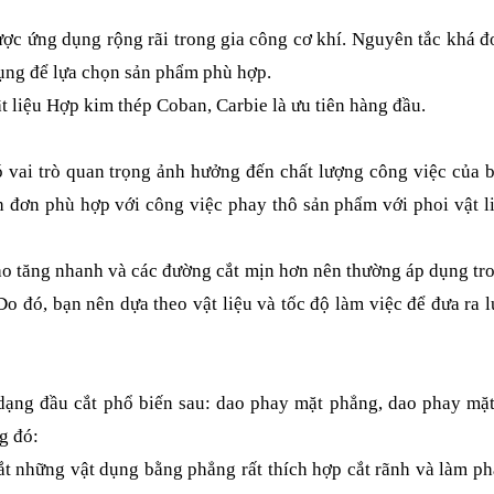
được ứng dụng rộng rãi trong gia công cơ khí. Nguyên tắc khá đ
dụng để lựa chọn sản phẩm phù hợp.
 liệu Hợp kim thép Coban, Carbie là ưu tiên hàng đầu.
ó vai trò quan trọng ảnh hưởng đến chất lượng công việc của 
nh đơn phù hợp với công việc phay thô sản phẩm với phoi vật l
dao tăng nhanh và các đường cắt mịn hơn nên thường áp dụng tr
o đó, bạn nên dựa theo vật liệu và tốc độ làm việc để đưa ra 
 dạng đầu cắt phổ biến sau: dao phay mặt phẳng, dao phay mặ
g đó:
t những vật dụng bằng phẳng rất thích hợp cắt rãnh và làm p