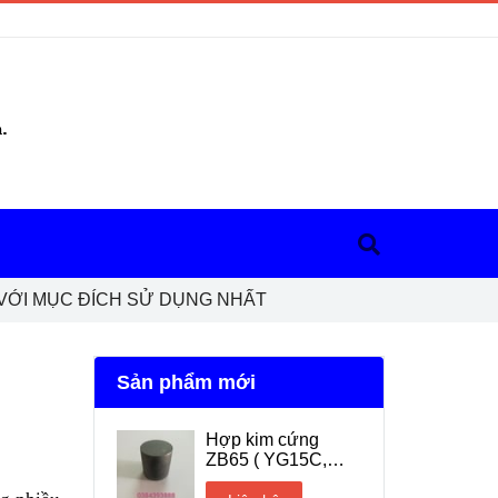
VỚI MỤC ĐÍCH SỬ DỤNG NHẤT
Sản phẩm mới
Hợp kim cứng
ZB65 ( YG15C,
YG20C, YG25C)