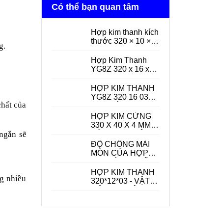
Có thể bạn quan tâm
Hợp kim thanh kích
thước 320 × 10 × 3
g.
mm
Hợp Kim Thanh
YG8Z 320 x 16 x
03 mm Hàng
Nguyên Sinh – Vật
HỢP KIM THANH
Liệu Chịu Mài Mòn
YG8Z 320 16 03
chất của
Cao Cho Gia Công
MM , HÀNG
Cơ Khí Chính Xác
NGUYÊN SINH.
HỢP KIM CỨNG
330 X 40 X 4 MM
 ngắn sẽ
HÀNG NGUYÊN
SINH , GIẢI PHÁP
ĐỘ CHỐNG MÀI
GIA CÔNG CHÍNH
MÒN CỦA HỢP
XÁC.
KIM CỨNG - YẾU
TỐ QUYẾT ĐỊNH
HỢP KIM THANH
ng nhiều
HIỆU XUẤT GIA
320*12*03 - VẬT
CÔNG CƠ KHÍ
LIỆU GIA CÔNG
CHÍNH XÁC , ĐỘ
BỀN CAO CHO
NGÀNH CƠ KHÍ