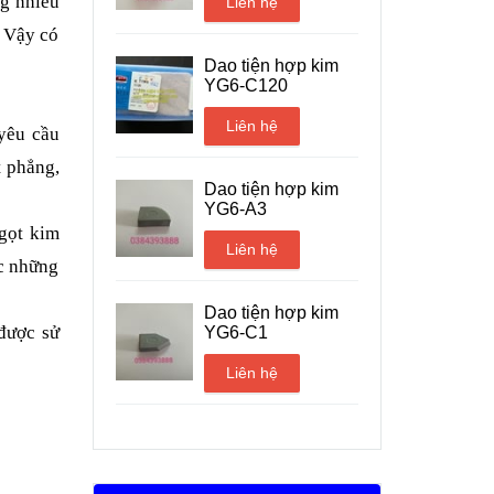
ng nhiều
Liên hệ
. Vậy có
Dao tiện hợp kim
YG6-C120
Liên hệ
 yêu cầu
t phẳng,
Dao tiện hợp kim
YG6-A3
gọt kim
Liên hệ
ợc những
Dao tiện hợp kim
được sử
YG6-C1
Liên hệ