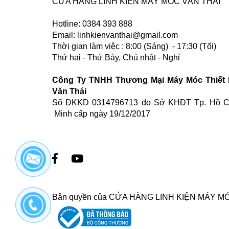
CỬA HÀNG LINH KIỆN MÁY MÓC VĂN THÁI
Hotline: 0384 393 888
Email: linhkienvanthai@gmail.com
Thời gian làm việc : 8:00 (Sáng) - 17:30 (Tối)
Thứ hai - Thứ Bảy, Chủ nhật - Nghỉ
Công Ty TNHH Thương Mại Máy Móc Thiết 
Văn Thái
Số ĐKKD 0314796713 do Sở KHĐT Tp. Hồ C
Minh cấp ngày 19/12/2017
Bản quyền của CỬA HÀNG LINH KIỆN MÁY MÓC V