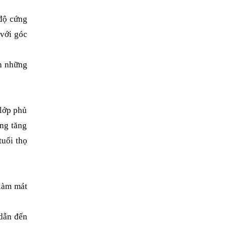
 độ cứng
 với góc
h những
 lớp phủ
ng tăng
tuổi thọ
 làm mát
 dẫn đến