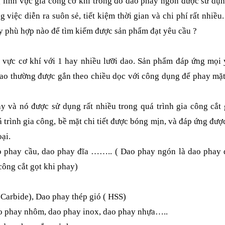
 lĩnh vực gia công cơ khí trong đó dao phay ngón được sử dụ
việc diễn ra suôn sẻ, tiết kiệm thời gian và chi phí rất nhiều
y phù hợp nào để tìm kiếm được sản phẩm đạt yêu cầu
?
nh vực cơ khí với 1 hay nhiều lưỡi dao. Sản phẩm đáp ứng mọi
Dao thường được gắn theo chiều dọc với công dụng để phay mặ
 và nó được sử dụng rất nhiều trong quá trình gia công cắt 
á trình gia công, bề mặt chi tiết được bóng mịn, và đáp ứng đư
oại.
ao phay cầu, dao phay đĩa …….. ( Dao phay ngón là dao phay 
công cắt gọt khi phay)
 Carbide), Dao phay thép gió ( HSS)
dao phay nhôm, dao phay inox, dao phay nhựa…..