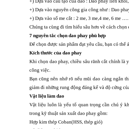
+) Dựa vào cấu tạo của dao : Dao phay liền khố
+) Dựa vào nguyên công gia công như : Dao phay
+) Dựa vào số me cắt : 2 me, 3 me,4 me, 6 me
Chúng ta cùng đi tìm hiểu sâu hơn về cách chọn 
7 nguyên tắc chọn dao phay phù hợp
Để chọn được sản phẩm đạt yêu cầu, bạn có thể 
Kích thước của dao phay
Khi chọn dao phay, chiều sâu rãnh cắt chính là 
công việc.
Bạn cũng nên nhớ rõ nếu mũi dao càng ngắn thì
giảm đi những rung động đáng kể và độ cứng củ
Vật liệu làm dao
Vật liệu luôn là yếu tố quan trọng cần chú ý k
trong kỹ thuật sản xuất dao phay gồm:
Hợp kim thép Coban(HSS, thép gió)